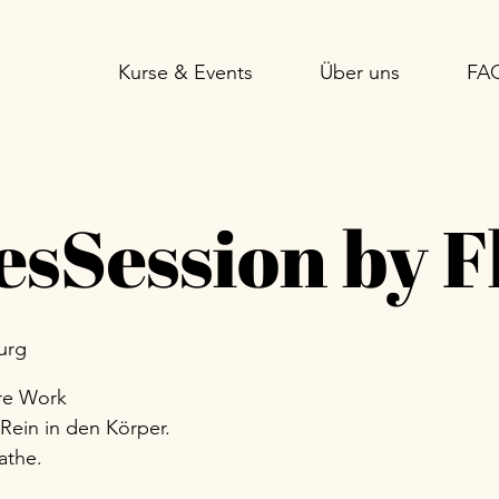
Kurse & Events
Über uns
FA
esSession by F
urg
ore Work
Rein in den Körper.
athe.